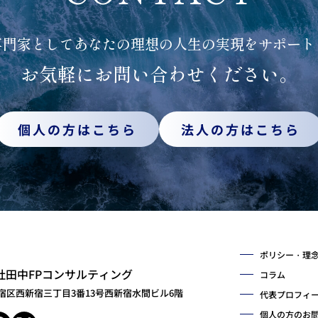
専門家としてあなたの理想の
人生の実現をサポート
お気軽にお問い合わせください。
個人の方はこちら
法人の方はこちら
ポリシー・理
社田中FPコンサルティング
コラム
宿区西新宿三丁目3番13号西新宿水間ビル6階
代表プロフィ
個人の方のお