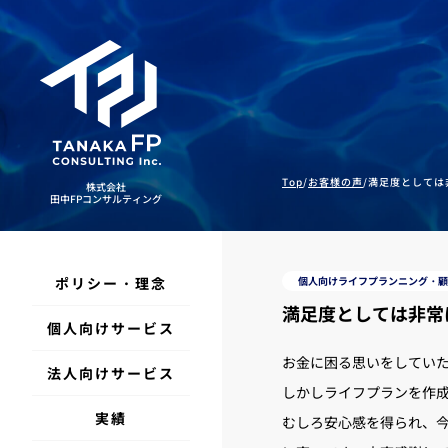
Top
/
お客様の声
/
満足度としては
株式会社
田中FPコンサルティング
株式会社
田中FPコンサルティング
ポリシー・理念
個人向けライフプランニング・顧
満足度としては非常
個人向けサービス
お金に困る思いをしてい
法人向けサービス
しかしライフプランを作
実績
むしろ安心感を得られ、