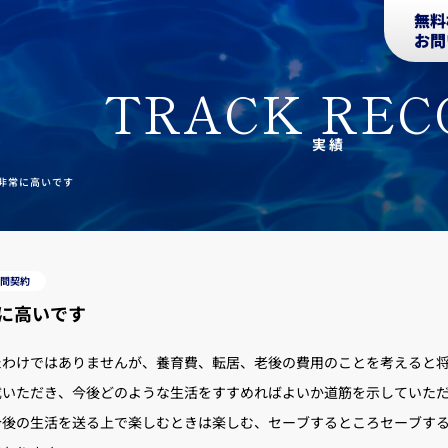
無料
お問
TRACK REC
実績
非常に高いです
問契約
に高いです
たわけではありませんが、養育費、転居、老後の費用のことを考えると
成いただき、今後どのような生活をすすめればよいか道筋を示していた
今後の生活を送る上で楽しむときは楽しむ、セーブするところセーブす