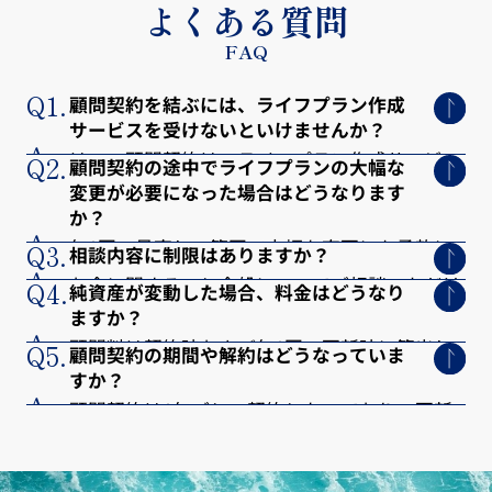
よくある質問
FAQ
Q1.
顧問契約を結ぶには、ライフプラン作成
サービスを受けないといけませんか？
A.
はい。顧問契約は、ライフプラン作成サービス
Q2.
顧問契約の途中でライフプランの大幅な
変更が必要になった場合はどうなります
をご利用いただいた方限定となっております。
か？
まずライフプランを作成することで、土台とな
A.
年1回の見直しの範囲で大幅な変更にも柔軟に
Q3.
相談内容に制限はありますか？
る方針を明確にしたうえで継続支援を行うため
A.
対応可能です。ライフイベントの変化（転職、
お金に関すること全般についてご相談いただけ
Q4.
純資産が変動した場合、料金はどうなり
です。
出産、住宅購入など）があれば、都度ご相談く
ますか？
ます。たとえば、保険・住宅・教育資金・相
A.
顧問料は契約時および年1回の更新時に算出し
Q5.
ださい。
続・資産運用・不動産投資など、ライフプラン
顧問契約の期間や解約はどうなっていま
すか？
た純資産を基に決定します。途中で大きな変動
に関わるテーマであれば幅広く対応可能です。
A.
顧問契約は1年ごとの契約となっており、更新
があった場合も、次回の更新時に反映されま
の際に継続のご意向を確認します。途中解約も
す。
可能ですが、返金については原則として対応し