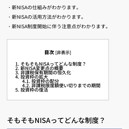
・新NISAの仕組みがわかります。
・新NISAの活用方法がわかります。
・新NISA制度開始に伴う注意点がわかります。
目次
[
非表示
]
1.
そもそもNISAってどんな制度？
2.
新NISA変更点の概要
3.
非課税保有期間の恒久化
4.
投資枠の拡大
4.1.
投資枠の配分
4.2.
非課税限度額使い切りまでの期間
5.
投資枠の復活
そもそもNISAってどんな制度？