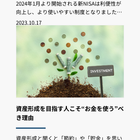
2024年1月より開始される新NISAは利便性が
向上し、より使いやすい制度となりました。
新NISAを有効活用できるか否か
2023.10.17
資産形成を目指す人こそ“お金を使う”べ
き理由
資産形成と聞くと「節約」や「貯金」を思い