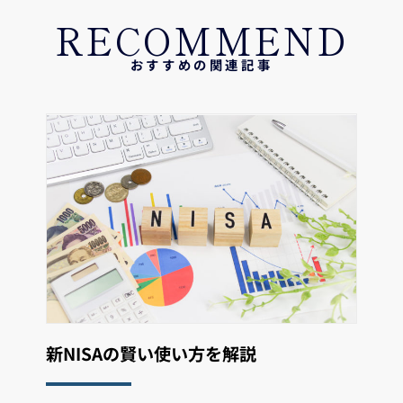
RECOMMEND
おすすめの関連記事
新NISAの賢い使い方を解説