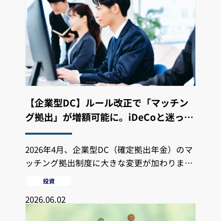
【企業型DC】ルール改正で「マッチン
グ拠出」が増額可能に。iDeCoと迷った
ときの判断基準
2026年4月、企業型DC（確定拠出年金）のマ
ッチング拠出制度に大きな変更が加わりまし
た。これまでは個人の追加拠出額に「
投資
2026.06.02